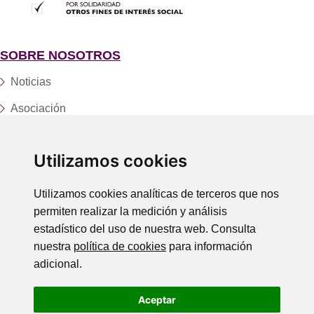
SOBRE NOSOTROS
Noticias
Asociación
Fundación
Utilizamos cookies
Servicios y centros
Trabaja con nosotros
Utilizamos cookies analíticas de terceros que nos
permiten realizar la medición y análisis
Donaciones
estadístico del uso de nuestra web. Consulta
Contacto
nuestra
política de cookies
para información
adicional.
LEGAL
Aceptar
Política de Privacidad