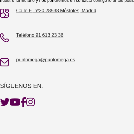
nuestro formulario y nos pondremos en contacto contigo lo antes posib
Calle E, nº20 28938 Móstoles, Madrid
Teléfono 91 613 23 36
puntomega@puntomega.es
SÍGUENOS EN: