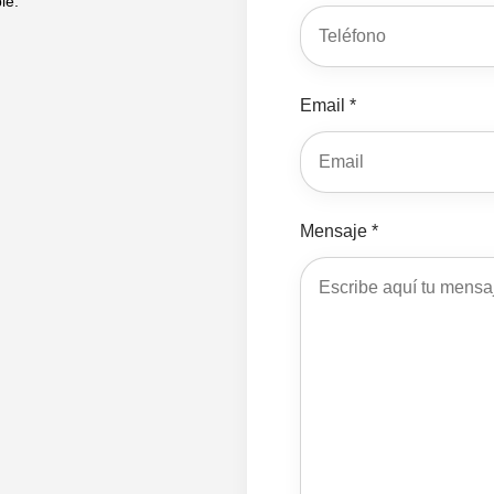
le.
Email *
Mensaje *