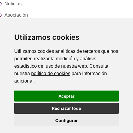
Noticias
Asociación
Fundación
Utilizamos cookies
Servicios y centros
Trabaja con nosotros
Utilizamos cookies analíticas de terceros que nos
permiten realizar la medición y análisis
Donaciones
estadístico del uso de nuestra web. Consulta
Contacto
nuestra
política de cookies
para información
adicional.
LEGAL
Aceptar
Política de Privacidad
Política de Cookies
Rechazar todo
Aviso Legal
Configurar
© 2026 Asociación Punto Omega