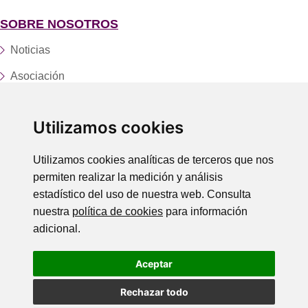
SOBRE NOSOTROS
Noticias
Asociación
Fundación
Utilizamos cookies
Servicios y centros
Trabaja con nosotros
Utilizamos cookies analíticas de terceros que nos
permiten realizar la medición y análisis
Donaciones
estadístico del uso de nuestra web. Consulta
Contacto
nuestra
política de cookies
para información
adicional.
LEGAL
Aceptar
Política de Privacidad
Política de Cookies
Rechazar todo