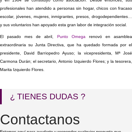
y en 1984 se constituyó como asociación. Desde entonces, sus
profesionales han atendido a personas sin hogar, chicos con fracaso
escolar, jóvenes, mujeres, inmigrantes, presos, drogodependientes…
y sus voluntarios han apoyado esta gran labor de integración social.
El pasado mes de abril,
Punto Omega
renovó en asamble
extraordinaria su Junta Directiva, que ha quedado formada por el
presidente, David Barriopedro Ayuso; la vicepresidenta, Mª José
Carmona Durán; el secretario, Antonio Izquierdo Flores; y la tesorera,
Marita Izquierdo Flores.
¿ TIENES DUDAS ?
Contactanos
Estamos aquí para ayudarte y responder cualquier pregunta que