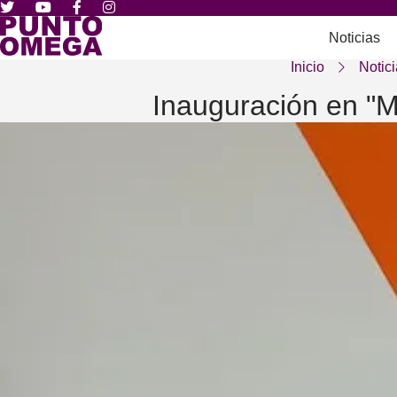
Noticias
Inicio
Notici
Inauguración en "M