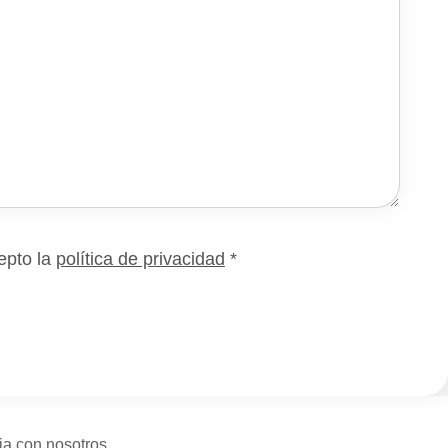
epto la
política de privacidad
*
ja con nosotros