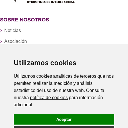
SOBRE NOSOTROS
Noticias
Asociación
Fundación
Utilizamos cookies
Servicios y centros
Trabaja con nosotros
Utilizamos cookies analíticas de terceros que nos
permiten realizar la medición y análisis
Donaciones
estadístico del uso de nuestra web. Consulta
Contacto
nuestra
política de cookies
para información
adicional.
LEGAL
Aceptar
Política de Privacidad