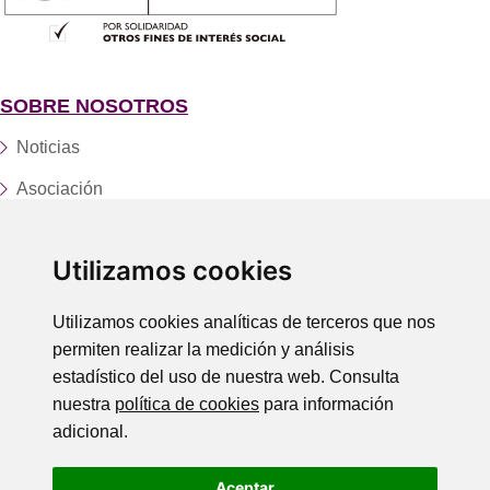
SOBRE NOSOTROS
Noticias
Asociación
Fundación
Utilizamos cookies
Servicios y centros
Trabaja con nosotros
Utilizamos cookies analíticas de terceros que nos
permiten realizar la medición y análisis
Donaciones
estadístico del uso de nuestra web. Consulta
Contacto
nuestra
política de cookies
para información
adicional.
LEGAL
Aceptar
Política de Privacidad