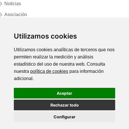
Noticias
Asociación
Fundación
Utilizamos cookies
Servicios y centros
Trabaja con nosotros
Utilizamos cookies analíticas de terceros que nos
permiten realizar la medición y análisis
Donaciones
estadístico del uso de nuestra web. Consulta
Contacto
nuestra
política de cookies
para información
adicional.
LEGAL
Aceptar
Política de Privacidad
Política de Cookies
Rechazar todo
Aviso Legal
Configurar
© 2026 Asociación Punto Omega