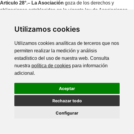
Articulo 28°.– La Asociación
goza de los derechos y
obligaciones establecidos en la vigente ley de Asociaciones.
Utilizamos cookies
CAPÍTULO VI DISOLUCIÓN
Utilizamos cookies analíticas de terceros que nos
permiten realizar la medición y análisis
estadístico del uso de nuestra web. Consulta
Artículo 29°.– Se disolverá
voluntariamente cuando así lo
nuestra
política de cookies
para información
acuerde la Asamblea General Extraordinaria, convocada al
adicional.
efecto.
Aceptar
La Asociación no podrá disolverse mientras haya una
CUARTA PARTE DE SOCIOS que deseen continuar.
Rechazar todo
Configurar
Artículo 30°.– En caso de disolución
, se nombrará una
comisión liquidadora la cual, una vez extinguidas las deudas y
si existiese sobrante líquido, lo destinará a los fines